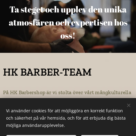
Ta steget och upplev den unika
atmosfären och expertisen hos
oss!
HK BARBER-TEAM
På HK Barbershop är vi stolta över vårt mångkulturella
team. Vår unika blandning av barberare kommer från
olika delar av världen, vilket gör att vi kan
Vi använder cookies för att möjliggöra en korrekt funktion
kommunicera med dig på det språk som känns mest
och säkerhet på vår hemsida, och för att erbjuda dig bästa
bekvämt för dig. Vi ser mångfald som en stor tillgång
möjliga användarupplevelse.
och strävar efter att skapa en inkluderande miljö där